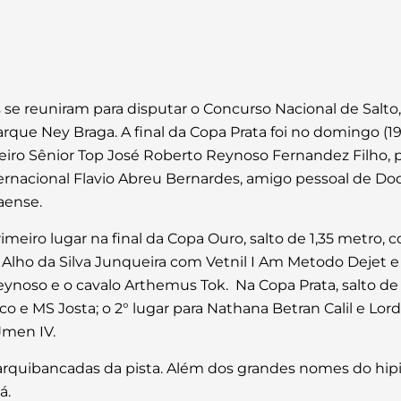
s se reuniram para disputar o Concurso Nacional de Salto
arque Ney Braga. A final da Copa Prata foi no domingo (
iro Sênior Top José Roberto Reynoso Fernandez Filho, p
internacional Flavio Abreu Bernardes, amigo pessoal de D
aense.
imeiro lugar na final da Copa Ouro, salto de 1,35 metro,
Alho da Silva Junqueira com Vetnil I Am Metodo Dejet e 
noso e o cavalo Arthemus Tok. Na Copa Prata, salto de 1,
co e MS Josta; o 2° lugar para Nathana Betran Calil e Lord
men IV.
 arquibancadas da pista. Além dos grandes nomes do hip
á.