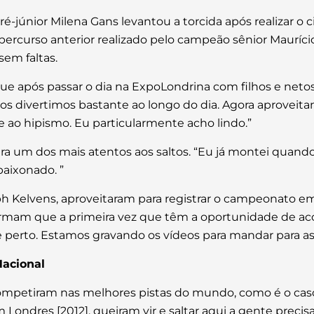
-júnior Milena Gans levantou a torcida após realizar o 
rcurso anterior realizado pelo campeão sênior Maurício
em faltas.
ue após passar o dia na ExpoLondrina com filhos e netos,
 divertimos bastante ao longo do dia. Agora aproveitam
 ao hipismo. Eu particularmente acho lindo.”
 um dos mais atentos aos saltos. “Eu já montei quando 
aixonado. ”
ph Kelvens, aproveitaram para registrar o campeonato em
afirmam que a primeira vez que têm a oportunidade de 
perto. Estamos gravando os vídeos para mandar para as n
Nacional
á competiram nas melhores pistas do mundo, como é o ca
m Londres [2012], queiram vir e saltar aqui a gente prec